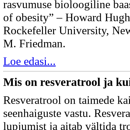
rasvumuse bioloogiline baas
of obesity” – Howard Hughe
Rockefeller University, Ne
M. Friedman.
Loe edasi...
Mis on resveratrool ja ku
Resveratrool on taimede kait
seenhaiguste vastu. Resvera
lupjumist ja aitab vältida t