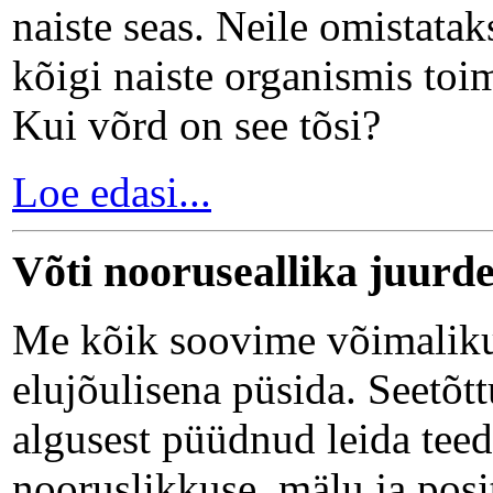
naiste seas. Neile omistata
kõigi naiste organismis to
Kui võrd on see tõsi?
Loe edasi...
Võti nooruseallika juurd
Me kõik soovime võimalikult
elujõulisena püsida. Seetõ
algusest püüdnud leida teed
nooruslikkuse, mälu ja posi