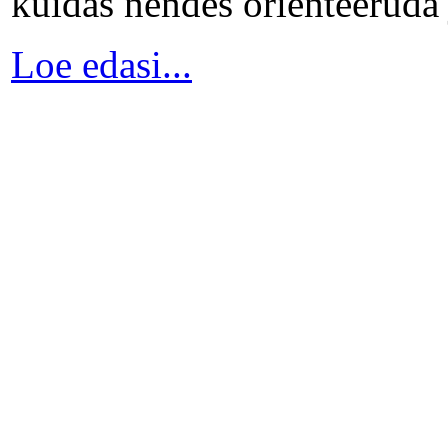
kuidas nendes orienteeruda 
Loe edasi...