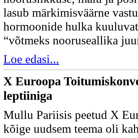
lasub märkimisväärne vastu
hormoonide hulka kuuluvat 
“võtmeks nooruseallika ju
Loe edasi...
X Euroopa Toitumiskonver
leptiiniga
Mullu Pariisis peetud X Eu
kõige uudsem teema oli kah