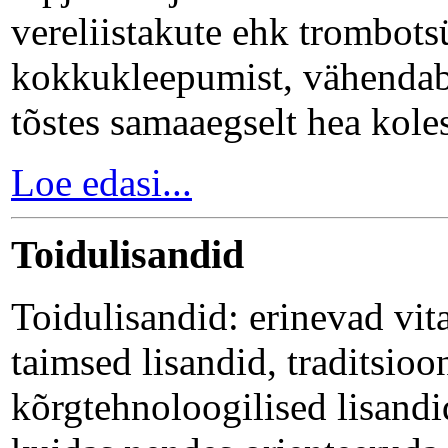
vereliistakute ehk trombots
kokkukleepumist, vähendab 
tõstes samaaegselt hea koles
Loe edasi...
Toidulisandid
Toidulisandid: erinevad vit
taimsed lisandid, traditsioo
kõrgtehnoloogilised lisandid